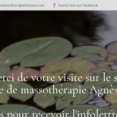
massotherapielacasse.com
Suivez-moi sur Facebook
rci de votre visite sur le s
le de massothérapie Agnè
s pour recevoir l'infolettr