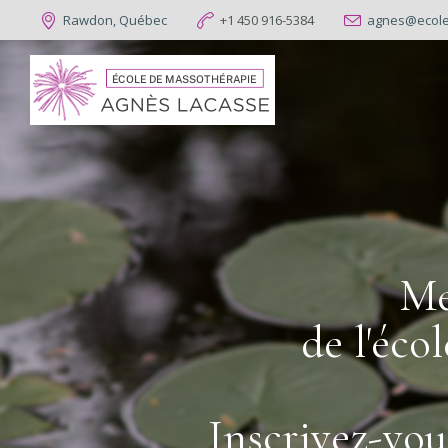
Rawdon, Québec
+1 450 916-5384
agnes@ecole
Me
de l'éco
Inscrivez-vou